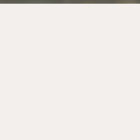
2 Pl. de l’Église
21190 Chassagne-Montrachet
domaine.jouardvf@orange.fr
+33 6 10 74 88 24
Mentions légales
Création Vinium
L’abus d’alcool est dangereux pour la santé, à consommer avec modération